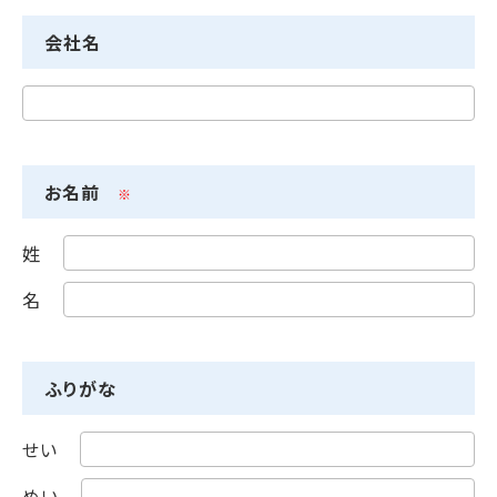
会社名
お名前
※
姓
名
ふりがな
せい
めい